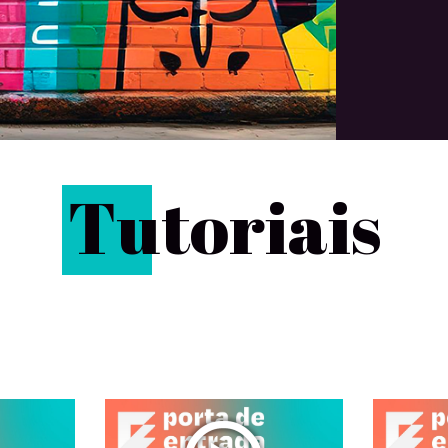
T
utoriais