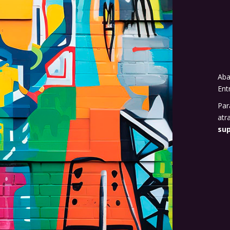
Aba
Ent
Par
atr
su